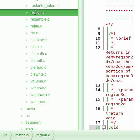
-----------
-----------
raster3d_intern.h
►
-----------
region.c
►
-----------
resample.c
-----------
►
-*/
retile.c
►
    8
rle.c
►
    9
/*!
   10
 * \brief
tilealloc.c
►
   11
 *
tileio.c
►
   12
 *  
Returns in 
tilemath.c
►
<em>region2
tilenull.c
►
d</em> the 
<em>2d</em> 
tileread.c
►
portion of 
tilewrite.c
►
<em>region3
d</em>.
volume.c
►
   13
 *
window.c
►
   14
 *  \param 
region3d
windowio.c
►
   15
 *  \param 
writeascii.c
►
region2d
   16
 *  
rowio
►
\return 
rst
►
void
segment
   17
 */
►
   18
void
stats
►
Rast3d_extr
lib
raster3d
region.c
symbol
►
act2d_regio