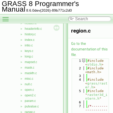
fpxdr.c
►
GRASS 8 Programmer's
getblock.c
►
Manual
8.6.0dev(2026)-89b771c2d0
getvalue.c
►
Toggle main menu visibility
gradient.c
►
header.c
►
headerinfo.c
►
region.c
history.c
►
index.c
►
Go to the
intio.c
►
documentation of this
keys.c
►
file.
long.c
►
    1
#include 
mapset.c
►
<
stdio.h
>
mask.c
►
    2
#include 
<math.h>
maskfn.c
►
    3
misc.c
►
    4
#include 
<
grass/rast
null.c
►
er.h
>
open.c
►
    5
#include 
"
raster3d_i
open2.c
►
ntern.h
"
param.c
►
    6
    7
/*--------
putvalue.c
►
-----------
range.c
►