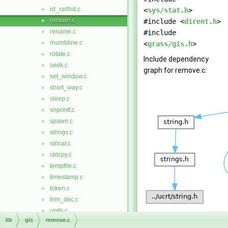
rd_cellhd.c
►
<
sys/stat.h
>
remove.c
►
#include <
dirent.h
>
rename.c
►
#include
rhumbline.c
►
<
grass/gis.h
>
rotate.c
►
Include dependency
seek.c
►
graph for remove.c:
set_window.c
►
short_way.c
►
sleep.c
►
snprintf.c
►
spawn.c
►
strings.c
►
strlcat.c
►
strlcpy.c
►
tempfile.c
►
timestamp.c
►
token.c
►
trim_dec.c
►
units.c
►
lib
gis
remove.c
user_config.c
►