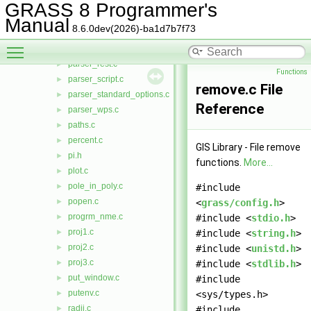
parser_md.c
►
GRASS 8 Programmer's
parser_md_cli.c
►
Manual
8.6.0dev(2026)-ba1d7b7f73
parser_md_common.c
►
Toggle main menu visibility
parser_md_python.c
►
parser_rest.c
►
Functions
parser_script.c
►
remove.c File
parser_standard_options.c
►
Reference
parser_wps.c
►
paths.c
►
percent.c
►
GIS Library - File remove
pi.h
►
functions.
More...
plot.c
►
pole_in_poly.c
►
#include
popen.c
►
<
grass/config.h
>
progrm_nme.c
►
#include <
stdio.h
>
proj1.c
►
#include <
string.h
>
proj2.c
►
#include <
unistd.h
>
proj3.c
►
#include <
stdlib.h
>
put_window.c
►
#include
putenv.c
►
<sys/types.h>
radii.c
►
#include