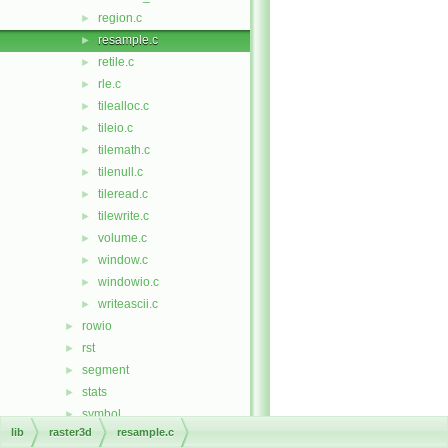
region.c
►
resample.c
►
retile.c
►
rle.c
►
tilealloc.c
►
tileio.c
►
tilemath.c
►
tilenull.c
►
tileread.c
►
tilewrite.c
►
volume.c
►
window.c
►
windowio.c
►
writeascii.c
►
rowio
►
rst
►
segment
►
stats
►
symbol
►
lib
raster3d
resample.c
temporal
►