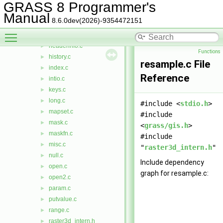
getblock.c
►
GRASS 8 Programmer's
getvalue.c
►
Manual
8.6.0dev(2026)-9354472151
gradient.c
►
Toggle main menu visibility
header.c
►
headerinfo.c
►
Functions
history.c
►
resample.c File
index.c
►
Reference
intio.c
►
keys.c
►
long.c
►
#include <
stdio.h
>
mapset.c
►
#include
mask.c
►
<
grass/gis.h
>
maskfn.c
►
#include
misc.c
►
"
raster3d_intern.h
"
null.c
►
Include dependency
open.c
►
graph for resample.c:
open2.c
►
param.c
►
putvalue.c
►
range.c
►
raster3d_intern.h
►