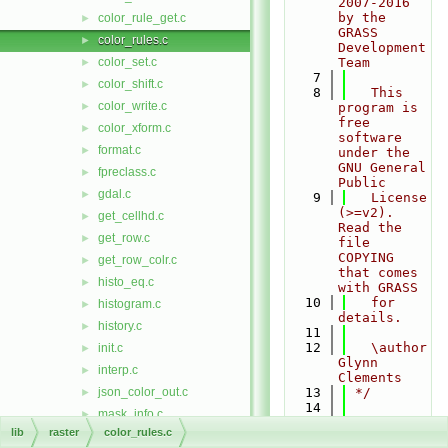
2007-2016 
by the 
color_rule_get.c
►
GRASS 
color_rules.c
►
Development 
color_set.c
Team
►
    7
color_shift.c
►
    8
   This 
color_write.c
►
program is 
free 
color_xform.c
►
software 
format.c
►
under the 
GNU General 
fpreclass.c
►
Public
gdal.c
►
    9
   License 
(>=v2). 
get_cellhd.c
►
Read the 
get_row.c
►
file 
COPYING 
get_row_colr.c
►
that comes 
histo_eq.c
►
with GRASS
   10
   for 
histogram.c
►
details.
history.c
►
   11
   12
   \author 
init.c
►
Glynn 
interp.c
►
Clements
json_color_out.c
   13
 */
►
   14
mask_info.c
►
   15
#include 
lib
raster
color_rules.c
maskfd.c
►
<
stdio.h
>