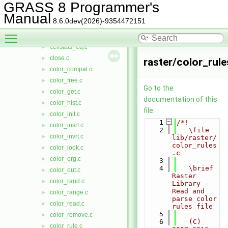
auto_mask.c
►
GRASS 8 Programmer's
cats.c
►
Manual
8.6.0dev(2026)-9354472151
cell_stats.c
►
Toggle main menu visibility
cell_title.c
►
cellstats_eq.c
►
close.c
►
raster/color_rule
color_compat.c
►
color_free.c
►
Go to the
color_get.c
►
documentation of this
color_hist.c
►
file.
color_init.c
►
    1
/*!
color_insrt.c
►
    2
   \file 
color_invrt.c
►
lib/raster/
color_rules
color_look.c
►
.c
color_org.c
►
    3
    4
   \brief 
color_out.c
►
Raster 
color_rand.c
►
Library - 
Read and 
color_range.c
►
parse color 
color_read.c
►
rules file
    5
color_remove.c
►
    6
   (C) 
color_rule.c
►