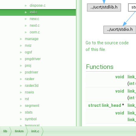
dispose.c
►
init.c
►
new.c
►
next.c
►
oom.c
►
manage
►
Go to the source code
nviz
►
of this file.
ogsf
►
pngdriver
►
Functions
proj
►
psdriver
►
void
lin
raster
►
(
int
raster3d
►
void
link
rowio
►
(
int
rst
►
struct
link_head
*
link
segment
►
stats
►
void
link
symbol
►
lin
temporal
►
lib
linkm
init.c
vector
►