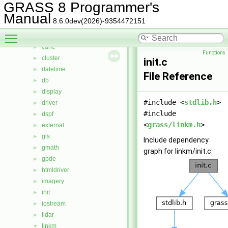
btree
►
GRASS 8 Programmer's
btree2
►
Manual
8.6.0dev(2026)-9354472151
cairodriver
►
Toggle main menu visibility
calc
►
cdhc
►
Functions
cluster
►
init.c
datetime
►
File Reference
db
►
display
►
#include <
stdlib.h
>
driver
►
#include
dspf
►
<
grass/linkm.h
>
external
►
gis
►
Include dependency
gmath
►
graph for linkm/init.c:
gpde
►
htmldriver
►
imagery
►
init
►
iostream
►
lidar
►
linkm
▼