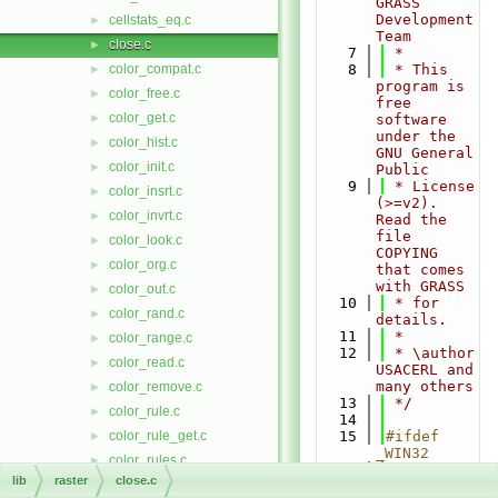
GRASS 
Development 
cellstats_eq.c
►
Team
close.c
►
    7
 *
color_compat.c
    8
 * This 
►
program is 
color_free.c
►
free 
color_get.c
►
software 
under the 
color_hist.c
►
GNU General 
color_init.c
►
Public
    9
 * License 
color_insrt.c
►
(>=v2). 
color_invrt.c
►
Read the 
file 
color_look.c
►
COPYING 
color_org.c
►
that comes 
with GRASS
color_out.c
►
   10
 * for 
color_rand.c
►
details.
   11
 *
color_range.c
►
   12
 * \author 
color_read.c
►
USACERL and 
many others
color_remove.c
►
   13
 */
color_rule.c
►
   14
color_rule_get.c
   15
#ifdef 
►
_WIN32
color_rules.c
►
   16
#include 
lib
raster
close.c
color_set.c
►
<windows.h>