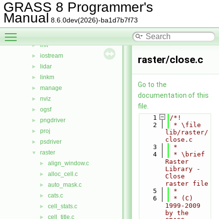
gmath
►
GRASS 8 Programmer's
gpde
►
Manual
8.6.0dev(2026)-ba1d7b7f73
htmldriver
►
Toggle main menu visibility
imagery
►
init
►
iostream
►
raster/close.c
lidar
►
linkm
►
Go to the
manage
►
documentation of this
nviz
►
file.
ogsf
►
    1
/*!
pngdriver
►
    2
 * \file 
proj
►
lib/raster/
close.c
psdriver
►
    3
 *
raster
▼
    4
 * \brief 
Raster 
align_window.c
►
Library - 
alloc_cell.c
►
Close 
raster file
auto_mask.c
►
    5
 *
cats.c
►
    6
 * (C) 
1999-2009 
cell_stats.c
►
by the 
cell_title.c
►